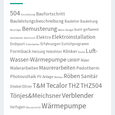
504
Baufortschritt
Ausstattung
Bauleistungsbeschreibung
Bauleiter
Bauleitung
Bemusterung
bunt-geflammt
Bauträger
Beton
Budget
Elektroinstallation
Elektro
Dachdecker
Dachstuhl
Endspurt
Erfahrungen
Estrichprogramm
Erdarbeiten
Luft-
Formback
Klinker
Heizung
Hobohtec
Küche
Wasser-Wärmepumpe
LWWP
Maler
Maurerarbeiten
Malerarbeiten
Pedotherm
Röben
Sanitär
Photovoltaik
PV-Anlage
Rohbau
Tecalor
T&M
THZ
THZ504
Stiebel Eltron
Verblender
Tönjes&Meichsner
Wärmepumpe
Verfugen
Wasserstrich