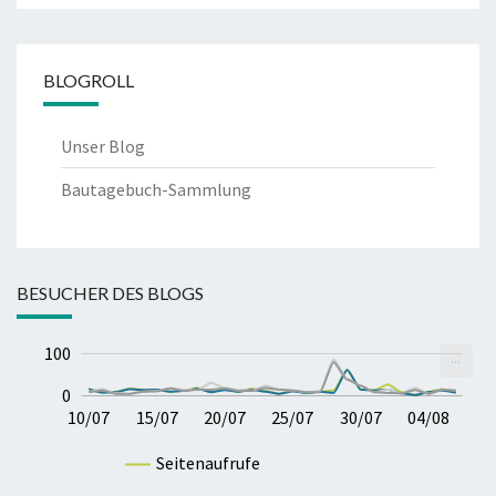
BLOGROLL
Unser Blog
Bautagebuch-Sammlung
BESUCHER DES BLOGS
-40
-20
20
40
100
200
200
100
...
100
0
14/07
18/07
22/07
26/07
03/08
10/07
15/07
20/07
25/07
30/07
04/08
04/08
Seitenaufrufe