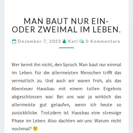
MAN
MAN BAUT NUR EIN-
BAUT
NUR
ODER ZWEIMAL IM LEBEN.
EIN-
ODER
Kommentare
Dezember 7, 2023
Kati
0 Kommentare
ZWEIMAL
IM
LEBEN.
Wer kennt ihn nicht, den Spruch. Man baut nur einmal
im Leben. Für die allermeisten Menschen trifft das
vermutlich zu. Und auch wir waren froh, als das
Abenteuer Hausbau mit einem tollen Ergebnis
abgeschlossen war. Bei uns war ja wirklich das
allermeiste gut gelaufen, wenn ich heute so
zurückblicke. Trotzdem ist Hausbau eine stressige
Phase im Leben. Also dachten wir uns: Warum nicht
nochmal?