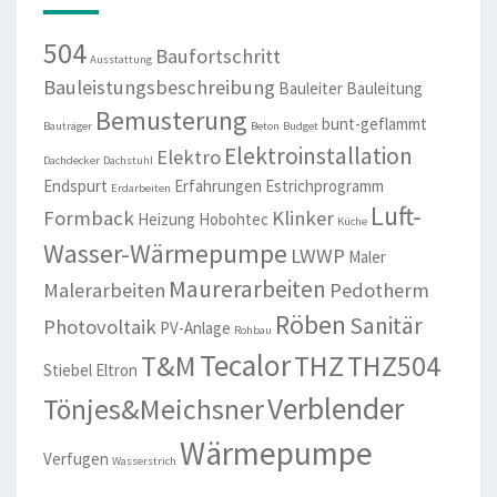
504
Baufortschritt
Ausstattung
Bauleistungsbeschreibung
Bauleiter
Bauleitung
Bemusterung
bunt-geflammt
Bauträger
Beton
Budget
Elektroinstallation
Elektro
Dachdecker
Dachstuhl
Endspurt
Erfahrungen
Estrichprogramm
Erdarbeiten
Luft-
Formback
Klinker
Heizung
Hobohtec
Küche
Wasser-Wärmepumpe
LWWP
Maler
Maurerarbeiten
Malerarbeiten
Pedotherm
Röben
Sanitär
Photovoltaik
PV-Anlage
Rohbau
Tecalor
T&M
THZ
THZ504
Stiebel Eltron
Verblender
Tönjes&Meichsner
Wärmepumpe
Verfugen
Wasserstrich