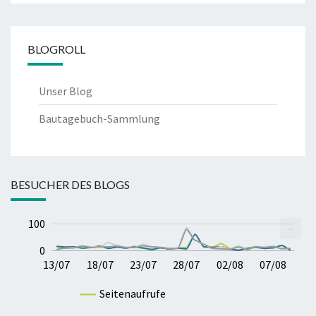
BLOGROLL
Unser Blog
Bautagebuch-Sammlung
BESUCHER DES BLOGS
-40
-20
20
40
100
200
200
100
...
100
0
17/07
21/07
25/07
29/07
06/08
13/07
18/07
23/07
28/07
02/08
07/08
07/08
Seitenaufrufe