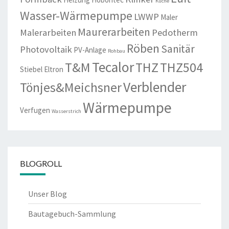
Küche
Wasser-Wärmepumpe
LWWP
Maler
Maurerarbeiten
Malerarbeiten
Pedotherm
Röben
Sanitär
Photovoltaik
PV-Anlage
Rohbau
Tecalor
T&M
THZ
THZ504
Stiebel Eltron
Verblender
Tönjes&Meichsner
Wärmepumpe
Verfugen
Wasserstrich
BLOGROLL
Unser Blog
Bautagebuch-Sammlung