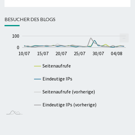
BESUCHER DES BLOGS
-40
-20
20
40
100
200
200
100
...
100
0
14/07
18/07
22/07
26/07
03/08
10/07
15/07
20/07
25/07
30/07
04/08
04/08
Seitenaufrufe
Eindeutige IPs
Seitenaufrufe (vorherige)
Eindeutige IPs (vorherige)