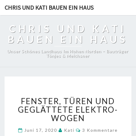
CHRIS UND KATI BAUEN EIN HAUS
CHRIS UND KATI
BAUEN EIN HAUS
Unser Schönes Landhaus Im Hohen Norden – Bauträger
Tönjes & Meichsner
FENSTER,
FENSTER, TÜREN UND
TÜREN
UND
GEGLÄTTETE ELEKTRO-
GEGLÄTTETE
WOGEN
ELEKTRO-
WOGEN
Kommentare
Juni 17, 2020
Kati
3 Kommentare