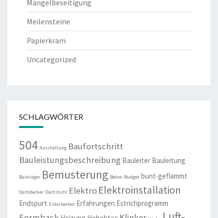
Mängelbeseitigung
Meilensteine
Papierkram
Uncategorized
SCHLAGWÖRTER
504
Baufortschritt
Ausstattung
Bauleistungsbeschreibung
Bauleiter
Bauleitung
Bemusterung
bunt-geflammt
Bauträger
Beton
Budget
Elektroinstallation
Elektro
Dachdecker
Dachstuhl
Endspurt
Erfahrungen
Estrichprogramm
Erdarbeiten
Luft-
Formback
Klinker
Heizung
Hobohtec